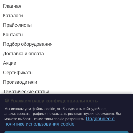
Главная
Каталоги
Прайс-листы
Контакты
Подбор оборудования
Доставка и оплата
Акции
Сертификаты
Производители
Тематические статьи
🍪 Уважаем вашу конфиденциальность
Мы используем файлы cookie, чтобы сделать сайт удобнее,
+7 (495) 204-19-33
анализировать трафик и показывать релевантную информацию. Вы
Подробнее о
можете выбрать, какие типы cookie разрешить.
zakaz@smtrading.ru
политике использования cookie