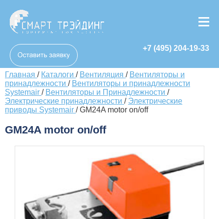
+7 (495) 204-19-33
Главная
/
Каталоги
/
Вентиляция
/
Вентиляторы и
принадлежности
/
Вентиляторы и принадлежности
Systemair
/
Вентиляторы и Принадлежности
/
Электрические принадлежности
/
Электрические
приводы Systemair
/
GM24A motor on/off
GM24A motor on/off