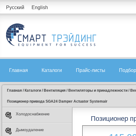
Русский
English
Главная
Каталоги
Прайс-листы
Подбор
Главная
/
Каталоги
/
Вентиляция
/
Вентиляторы и принадлежности
/
Ве
Позиционер привода SGA24 Damper Actuator Systemair
Холодоснабжение
Позиционер пр
Дымоудаление