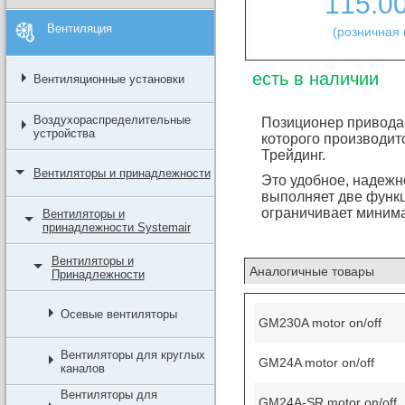
115.0
Вентиляция
(розничная 
есть в наличии
Вентиляционные установки
Воздухораспределительные
Позиционер привода 
устройства
которого производитс
Трейдинг.
Вентиляторы и принадлежности
Это удобное, надежн
выполняет две функц
ограничивает миним
Вентиляторы и
принадлежности Systemair
Вентиляторы и
Аналогичные товары
Принадлежности
Осевые вентиляторы
GM230A motor on/off
Вентиляторы для круглых
GM24A motor on/off
каналов
Вентиляторы для
GM24A-SR motor on/off