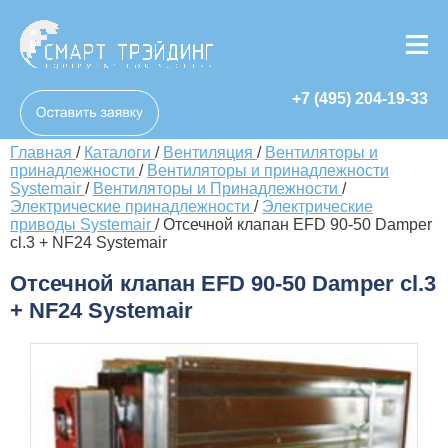
+7 (495) 204-19-33
Главная
/
Каталоги
/
Вентиляция
/
Вентиляторы и
принадлежности
/
Вентиляторы и принадлежности
Systemair
/
Вентиляторы и Принадлежности
/
Электрические принадлежности
/
Электрические
приводы Systemair
/
Отсечной клапан EFD 90-50 Damper
cl.3 + NF24 Systemair
Отсечной клапан EFD 90-50 Damper cl.3
+ NF24 Systemair