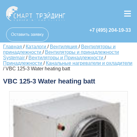
+7 (495) 204-19-33
Главная
/
Каталоги
/
Вентиляция
/
Вентиляторы и
принадлежности
/
Вентиляторы и принадлежности
Systemair
/
Вентиляторы и Принадлежности
/
Принадлежности
/
Канальные нагреватели и охладители
/
VBC 125-3 Water heating batt
VBC 125-3 Water heating batt