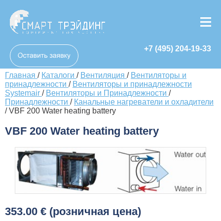
+7 (495) 204-19-33
Главная
/
Каталоги
/
Вентиляция
/
Вентиляторы и
принадлежности
/
Вентиляторы и принадлежности
Systemair
/
Вентиляторы и Принадлежности
/
Принадлежности
/
Канальные нагреватели и охладители
/
VBF 200 Water heating battery
VBF 200 Water heating battery
353.00 € (розничная цена)