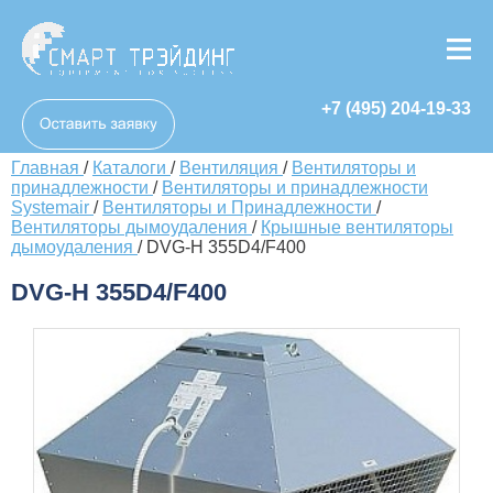
+7 (495) 204-19-33
Главная
/
Каталоги
/
Вентиляция
/
Вентиляторы и
принадлежности
/
Вентиляторы и принадлежности
Systemair
/
Вентиляторы и Принадлежности
/
Вентиляторы дымоудаления
/
Крышные вентиляторы
дымоудаления
/
DVG-H 355D4/F400
DVG-H 355D4/F400