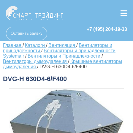
+7 (495) 204-19-33
Главная
/
Каталоги
/
Вентиляция
/
Вентиляторы и
принадлежности
/
Вентиляторы и принадлежности
Systemair
/
Вентиляторы и Принадлежности
/
Вентиляторы дымоудаления
/
Крышные вентиляторы
дымоудаления
/
DVG-H 630D4-6/F400
DVG-H 630D4-6/F400