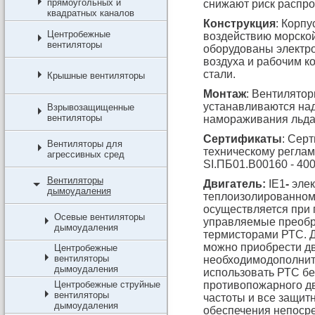
прямоугольных и
снижают риск распро
квадратных каналов
Конструкция
: Корпу
Центробежные
воздействию морской
вентиляторы
оборудованы электр
воздуха и рабочим к
стали.
Крышные вентиляторы
Монтаж
: Вентилято
устанавливаются на
Взрывозащищенные
вентиляторы
намораживания льда 
Сертификаты
: Сер
Вентиляторы для
техническому реглам
агрессивных сред
SI.ПБ01.В00160 - 400
Вентиляторы
Двигатель:
IE1
-
элек
дымоудаления
теплоизолированном 
осуществляется при 
Осевые вентиляторы
управляемые преобр
дымоудаления
термисторами РТС. Д
можно приобрести дв
Центробежные
вентиляторы
необходимодополнит
дымоудаления
использовать РТС бе
Центробежные струйные
противопожарного дв
вентиляторы
частоты и все защит
дымоудаления
обеспечения непосре