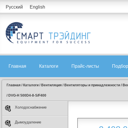
Русский
English
Главная
Каталоги
Прайс-листы
Подбор
Главная
/
Каталоги
/
Вентиляция
/
Вентиляторы и принадлежности
/
Ве
/
DVG-H 500D4-8-S/F400
Холодоснабжение
Дымоудаление