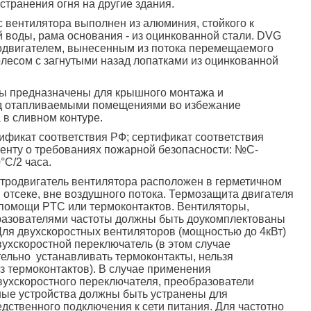
странения огня на другие здания.
с вентилятора выполнен из алюминия, стойкого к
 воды, рама основания - из оцинкованной стали. DVG
одвигателем, вынесенным из потока перемещаемого
олесом с загнутыми назад лопатками из оцинкованной
ры предназначены для крышного монтажа и
д отапливаемыми помещениями во избежание
в сливном контуре.
тификат соответствия РФ; сертификат соответствия
енту о требованиях пожарной безопасности: №С-
°С/2 часа.
тродвигатель вентилятора расположен в герметичном
отсеке, вне воздушного потока. Термозащита двигателя
помощи PTC или термоконтактов. Вентиляторы,
азователями частоты должны быть доукомплектованы
ля двухскоростных вентиляторов (мощностью до 4кВт)
ухскоростной переключатель (в этом случае
ельно устанавливать термоконтакты, нельзя
з термоконтактов). В случае применения
ухскоростного переключателя, преобразователи
ные устройства должны быть устранены для
дственного подключения к сети питания. Для частотно