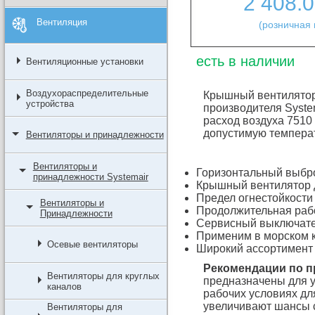
2 408.
Вентиляция
(розничная 
есть в наличии
Вентиляционные установки
Воздухораспределительные
Крышный вентилятор
устройства
производителя Syste
расход воздуха 7510
допустимую темпера
Вентиляторы и принадлежности
Вентиляторы и
Горизонтальный выбр
принадлежности Systemair
Крышный вентилятор 
Предел огнестойкости
Вентиляторы и
Продолжительная рабо
Принадлежности
Сервисный выключате
Применим в морском 
Осевые вентиляторы
Широкий ассортимент
Рекомендации по 
Вентиляторы для круглых
предназначены для у
каналов
рабочих условиях дл
увеличивают шансы 
Вентиляторы для