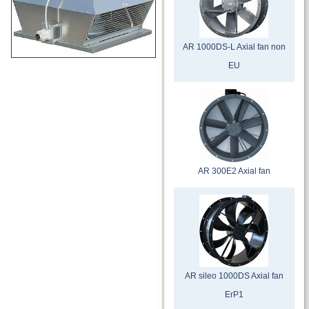
AR 1000DS-L Axial fan non
EU
AR 300E2 Axial fan
AR sileo 1000DS Axial fan
ErP1