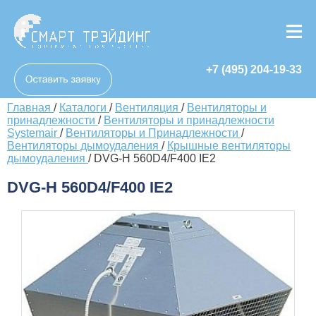
+7 (495) 204-19-33
Главная
/
Каталоги
/
Вентиляция
/
Вентиляторы и
принадлежности
/
Вентиляторы и принадлежности
Systemair
/
Вентиляторы и Принадлежности
/
Вентиляторы дымоудаления
/
Крышные вентиляторы
дымоудаления
/
DVG-H 560D4/F400 IE2
DVG-H 560D4/F400 IE2