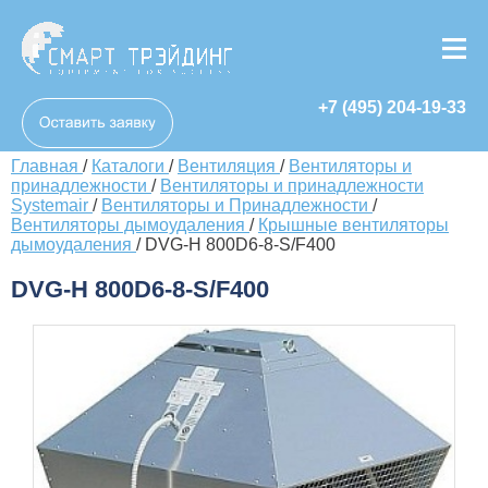
+7 (495) 204-19-33
Главная
/
Каталоги
/
Вентиляция
/
Вентиляторы и
принадлежности
/
Вентиляторы и принадлежности
Systemair
/
Вентиляторы и Принадлежности
/
Вентиляторы дымоудаления
/
Крышные вентиляторы
дымоудаления
/
DVG-H 800D6-8-S/F400
DVG-H 800D6-8-S/F400