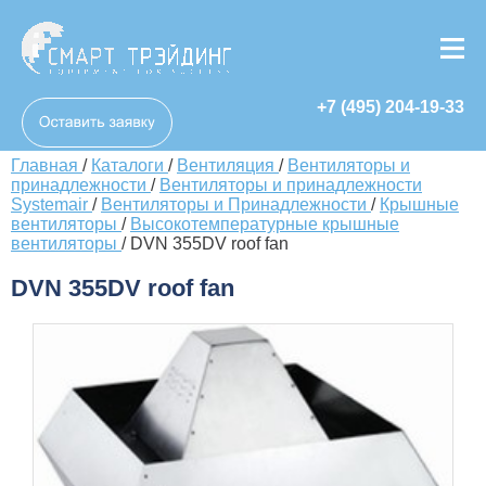
+7 (495) 204-19-33
Главная
/
Каталоги
/
Вентиляция
/
Вентиляторы и
принадлежности
/
Вентиляторы и принадлежности
Systemair
/
Вентиляторы и Принадлежности
/
Крышные
вентиляторы
/
Высокотемпературные крышные
вентиляторы
/
DVN 355DV roof fan
DVN 355DV roof fan