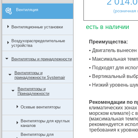
2 014.
Вентиляция
(розничная 
есть в наличии
Вентиляционные установки
Воздухораспределительные
Преимущества:
устройства
• Двигатель вынесен
• Максимальная темп
Вентиляторы и принадлежности
• Подходят для испо
Вентиляторы и
• Вертикальный выб
принадлежности Systemair
• Низкий уровень шу
Вентиляторы и
Принадлежности
Рекомендации по 
Осевые вентиляторы
климатических зонах
морском климате) с
(максимальная темп
Вентиляторы для круглых
рекомендуется испол
каналов
требования к уровню
Вентиляторы для