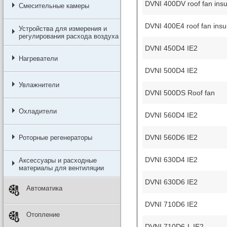
DVNI 400DV roof fan insu
Смесительные камеры
DVNI 400E4 roof fan insu
Устройства для измерения и
регулирования расхода воздуха
DVNI 450D4 IE2
Нагреватели
DVNI 500D4 IE2
Увлажнители
DVNI 500DS Roof fan
Охладители
DVNI 560D4 IE2
DVNI 560D6 IE2
Роторные регенераторы
DVNI 630D4 IE2
Аксессуары и расходные
материалы для вентиляции
DVNI 630D6 IE2
Автоматика
DVNI 710D6 IE2
Отопление
DVNI 710D6-L IE2