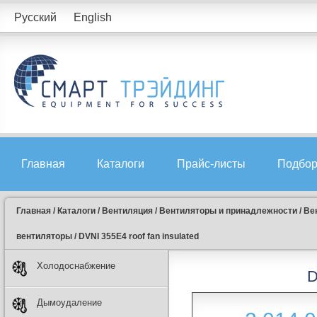
Русский
English
Главная
Каталоги
Прайс-листы
Подбор
Главная
/
Каталоги
/
Вентиляция
/
Вентиляторы и принадлежности
/
Ве
вентиляторы
/
DVNI 355E4 roof fan insulated
Холодоснабжение
D
Дымоудаление