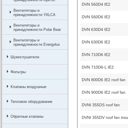
DVN 560D4 IE2
Вентиляторы и
принадлежности YALCA
DVN 560D6 IE2
Вентиляторы и
DVN 630D4 IE2
принадлежности Polar Bear
Вентиляторы и
DVN 630D6 IE2
принадлежности Energolux
DVN 710D6 IE2
Шумоглушители
DVN 710D6-L IE2
Фильтры
DVN 800D6 IE2 roof fan
Клапаны воздушные
DVN 900D6 IE2 roof fan
Тепловое оборудование
DVNI 355DS roof fan
Обратные клапаны
DVNI 355DV roof fan insu