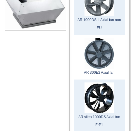
AR 1000DS-L Axial fan non
EU
AR 300E2 Axial fan
AR sileo 1000DS Axial fan
ErP1