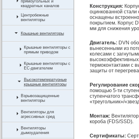
прямоугольных и
квадратных каналов
Конструкция:
Корпус
оцинкованной стали
Центробежные
оснащены встроенно
вентиляторы
покрытием. Корпус 
мм для снижения ур
Крышные вентиляторы
Двигатель:
DVN обор
Крышные вентиляторы с
вынесенными из пот
прямым приводом
колесами с загнутым
высокоэффективных 
Крышные вентиляторы с
термоконтактами с в
EC-двигателем
защиты от перегрева
Высокотемпературные
крышные вентиляторы
Регулирование ско
помощью 5-ти ступен
Взрывозащищенные
ступенчатого транс
вентиляторы
«треугольник»/«звез
Вентиляторы для
Монтаж:
Вентилятор
агрессивных сред
короба (FDS/SSD).
Вентиляторы
дымоудаления
Сертификаты:
Серт