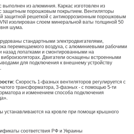
 выполнен из алюминия. Каркас изготовлен из
 с защитным порошковым покрытием. Вентиляторы
й защитной решеткой с антикоррозионным порошковым
DVNI изолирован слоем минеральной ваты толщиной 50
овня шума.
удованы стандартными электродвигателями,
ока перемещаемого воздуха, с алюминиевыми рабочими
и назад лопатками и смонтированными на
виброизоляторах. Двигатели оснащены встроенными
ыводами для подключения к внешнему устройству
.
рости:
Скорость 1-фазных вентиляторов регулируется с
чатого трансформатора, 3-фазных - с помощью 5-ти
форматора и изменением способа подключения
да».
ы устанавливаются на кровле при помощи крышного
ификаты соответствия РФ и Украины