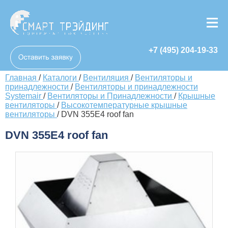
+7 (495) 204-19-33
Главная
/
Каталоги
/
Вентиляция
/
Вентиляторы и
принадлежности
/
Вентиляторы и принадлежности
Systemair
/
Вентиляторы и Принадлежности
/
Крышные
вентиляторы
/
Высокотемпературные крышные
вентиляторы
/
DVN 355E4 roof fan
DVN 355E4 roof fan