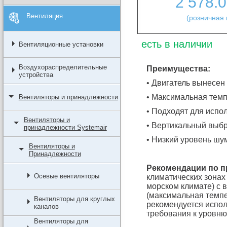
2 578.
Вентиляция
(розничная 
есть в наличии
Вентиляционные установки
Воздухораспределительные
Преимущества:
устройства
• Двигатель вынесен
• Максимальная темп
Вентиляторы и принадлежности
• Подходят для испо
Вентиляторы и
• Вертикальный выб
принадлежности Systemair
• Низкий уровень шу
Вентиляторы и
Принадлежности
Рекомендации по 
Осевые вентиляторы
климатических зонах
морском климате) с
(максимальная темп
Вентиляторы для круглых
рекомендуется испол
каналов
требования к уровню
Вентиляторы для