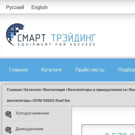
Русский
English
Главная
Каталоги
Прайс-листы
Подбор
Главная
/
Каталоги
/
Вентиляция
/
Вентиляторы и принадлежности
/
Ве
вентиляторы
/
DVNI 500DS Roof fan
Холодоснабжение
Дымоудаление