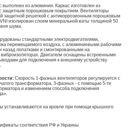
 выполнен из алюминия. Каркас изготовлен из
 с защитным порошковым покрытием. Вентиляторы
й защитной решеткой с антикоррозионным порошковым
DVNI изолирован слоем минеральной ваты толщиной 50
овня шума.
удованы стандартными электродвигателями,
ока перемещаемого воздуха, с алюминиевыми рабочими
и назад лопатками и смонтированными на
виброизоляторах. Двигатели оснащены встроенными
ыводами для подключения к внешнему устройству
.
рости:
Скорость 1-фазных вентиляторов регулируется с
чатого трансформатора, 3-фазных - с помощью 5-ти
форматора и изменением способа подключения
да».
ы устанавливаются на кровле при помощи крышного
ификаты соответствия РФ и Украины