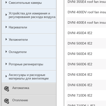
DVNI 355E4 roof fan insu
Смесительные камеры
DVNI 400DV roof fan insu
Устройства для измерения и
регулирования расхода воздуха
DVNI 400E4 roof fan insu
Нагреватели
DVNI 450D4 IE2
Увлажнители
DVNI 500D4 IE2
Охладители
DVNI 560D4 IE2
DVNI 560D6 IE2
Роторные регенераторы
DVNI 630D4 IE2
Аксессуары и расходные
материалы для вентиляции
DVNI 630D6 IE2
Автоматика
DVNI 710D6 IE2
Отопление
DVNI 710D6-L IE2