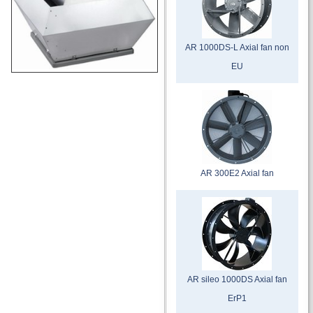
AR 1000DS-L Axial fan non
EU
AR 300E2 Axial fan
AR sileo 1000DS Axial fan
ErP1