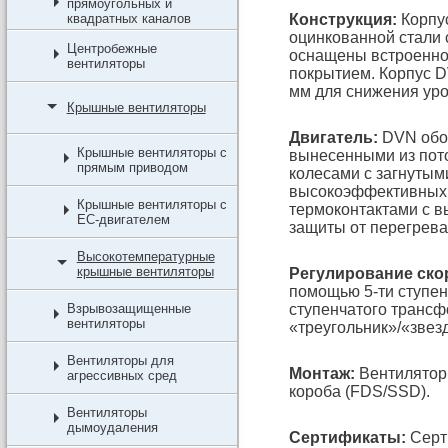
прямоугольных и
квадратных каналов
Конструкция:
Корпус
оцинкованной стали
Центробежные
оснащены встроенно
вентиляторы
покрытием. Корпус 
мм для снижения ур
Крышные вентиляторы
Двигатель:
DVN обор
Крышные вентиляторы с
вынесенными из пот
прямым приводом
колесами с загнутым
высокоэффективных 
Крышные вентиляторы с
термоконтактами с в
EC-двигателем
защиты от перегрева
Высокотемпературные
крышные вентиляторы
Регулирование ско
помощью 5-ти ступен
Взрывозащищенные
ступенчатого транс
вентиляторы
«треугольник»/«звез
Вентиляторы для
Монтаж:
Вентилятор
агрессивных сред
короба (FDS/SSD).
Вентиляторы
дымоудаления
Сертификаты:
Серт