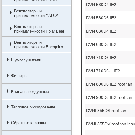
DVN 560D4 IE2
Вентиляторы и
принадлежности YALCA
DVN 560D6 IE2
Вентиляторы и
DVN 630D4 IE2
принадлежности Polar Bear
Вентиляторы и
DVN 630D6 IE2
принадлежности Energolux
DVN 710D6 IE2
Шумоглушители
DVN 710D6-L IE2
Фильтры
DVN 800D6 IE2 roof fan
Клапаны воздушные
DVN 900D6 IE2 roof fan
Тепловое оборудование
DVNI 355DS roof fan
Обратные клапаны
DVNI 355DV roof fan insu