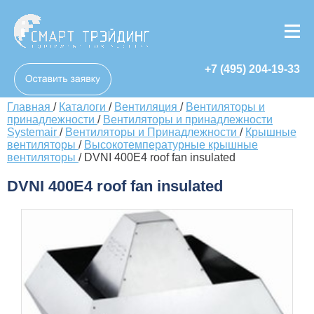
+7 (495) 204-19-33
Главная
/
Каталоги
/
Вентиляция
/
Вентиляторы и
принадлежности
/
Вентиляторы и принадлежности
Systemair
/
Вентиляторы и Принадлежности
/
Крышные
вентиляторы
/
Высокотемпературные крышные
вентиляторы
/
DVNI 400E4 roof fan insulated
DVNI 400E4 roof fan insulated