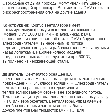
Свободные от дыма проходы могут увеличить шансы
спасения людей при пожаре. Вентиляторы DVV снижают
риск распространения огня на другие здания.
Конструкция:
Корпус вентилятора имеет
восьмиугольную форму и выполнен из алюминия
(модели DVV 1000 M и P 4 - из алюцинка), рама
основания - из оцинкованной стали. DVV оборудованы
электродвигателем, вынесенным из потока
перемещаемого воздуха и рабочим колесом с загнутыми
назад лопатками. Рабочее колесо моделей,
предназначенных для эксплуатации при 600°С,
выполнено из нержавеющей стали.
Двигатель:
Вентилятор оснащен IEC
электродвигателем с классом защиты от механических
повреждений IP 54, класс изоляции: F. Электродвигатель
вентилятора расположен в герметичном
теплоизолированном отсеке, вне воздушного потока.
Тепловая защита устанавливается по отдельному заказу
(PTC или термоконтакт). Вентиляторы, управляемые
преобразователями частоты должны быть
доукомплектованы термисторами РТС. Для