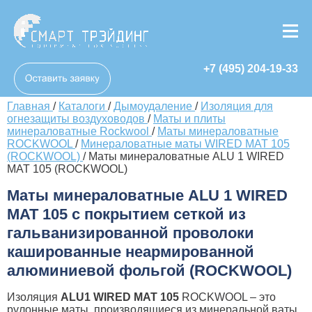
+7 (495) 204-19-33
Главная
/
Каталоги
/
Дымоудаление
/
Изоляция для
огнезащиты воздуховодов
/
Маты и плиты
минераловатные Rockwool
/
Маты минераловатные
ROCKWOOL
/
Минераловатные маты WIRED MAT 105
(ROCKWOOL)
/
Маты минераловатные ALU 1 WIRED
MAT 105 (ROCKWOOL)
Маты минераловатные ALU 1 WIRED
MAT 105 с покрытием сеткой из
гальванизированной проволоки
кашированные неармированной
алюминиевой фольгой (ROCKWOOL)
Изоляция
ALU
1
WIRED
MAT
105
ROCKWOOL – это
рулонные маты, производящиеся из минеральной ваты,