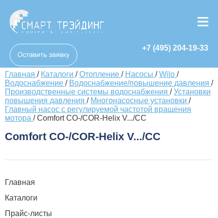
+7 (495) 204-19-33
Главная
/
Каталоги
/
Отопление
/
Насосы
/
Wilo
/
Водоснабжение
/
Водоснабжение/повышение давления
/
Производственные системы водоснабжения
/
Установки
повышения давления
/
Многонасосные установки
/
Главный насос с регулируемой частотой вращения
мотора
/
Comfort CO-/COR-Helix V.../CC
Comfort CO-/COR-Helix V.../CC
Главная
Каталоги
Прайс-листы