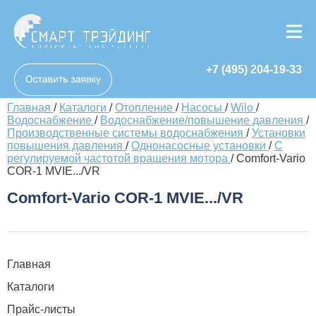
+7 (495) 204-19-33
Главная
/
Каталоги
/
Отопление
/
Насосы
/
Wilo
/
Водоснабжение
/
Водоснабжение/повышение давления
/
Производственные системы водоснабжения
/
Установки
повышения давления
/
Однонасосные установки
/
С
регулируемой частотой вращения мотора
/
Comfort-Vario
COR-1 MVIE.../VR
Comfort-Vario COR-1 MVIE.../VR
Главная
Каталоги
Прайс-листы