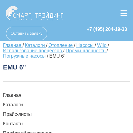
+7 (495) 204-19-33
Главная
/
Каталоги
/
Отопление
/
Насосы
/
Wilo
/
Использование процессов
/
Промышленность
/
Погружные насосы
/
EMU 6"
EMU 6"
Главная
Каталоги
Прайс-листы
Контакты