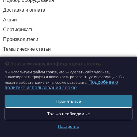
Подбор оборудования
Доставка и оплата
Акции
Сертификаты
Производители
Тематические статьи
🍪 Уважаем вашу конфиденциальность
+7 (495) 204-19-33
Мы используем файлы cookie, чтобы сделать сайт удобнее,
анализировать трафик и показывать релевантную информацию. Вы
zakaz@smtrading.ru
Подробнее о
можете выбрать, какие типы cookie разрешить.
политике использования cookie
ИНФОРМАЦИЯ
Принять все
Политика обработки персональных данных
Политика использования cookie
Только необходимые
Согласие на обработку персональных данных
Настроить