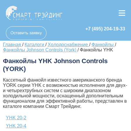
+7 (495) 204-19-33
Главная
/
Каталоги
/
Холодоснабжение
/
Фанкойлы
/
Фанкойлы Johnson Controls (York)
/
Фанкойлы YHK
Фанкойлы YHK Johnson Controls
(YORK)
Кассетный фанкойл известного американского бренда
YORK серии YHK с возможностью исполнения для двух-
и четырехтрубных систем с широким диапазоном
холодильной мощности, оснащенный дополнительным
функционалом для эффективной работы, представлен в
каталоге компании Смарт Трейдинг.
YHK 20-2
YHK 20-4