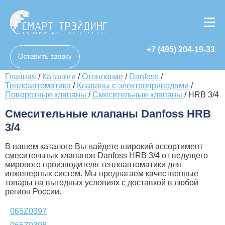
+7 (495) 204-19-33
Главная
/
Каталоги
/
Отопление
/
Danfoss
/
Теплоавтоматика
/
Клапаны с электроприводами
/
Поворотные клапаны
/
Смесительные клапаны
/
HRB 3/4
Смесительные клапаны Danfoss HRB
3/4
В нашем каталоге Вы найдете широкий ассортимент
смесительных клапанов Danfoss HRB 3/4 от ведущего
мирового производителя теплоавтоматики для
инженерных систем. Мы предлагаем качественные
товары на выгодных условиях с доставкой в любой
регион России.
065Z0397