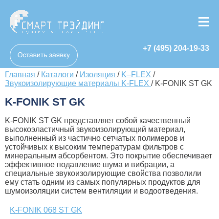
+7 (495) 204-19-33
Главная
/
Каталоги
/
Изоляция
/
K–FLEX
/
Звукоизолирующие материалы K-FLEX
/
K-FONIK ST GK
K-FONIK ST GK
K-FONIK ST GK представляет собой качественный
высокоэластичный звукоизолирующий материал,
выполненный из частично сетчатых полимеров и
устойчивых к высоким температурам фильтров с
минеральным абсорбентом. Это покрытие обеспечивает
эффективное подавление шума и вибрации, а
специальные звукоизолирующие свойства позволили
ему стать одним из самых популярных продуктов для
шумоизоляции систем вентиляции и водоотведения.
K-FONIK 068 ST GK