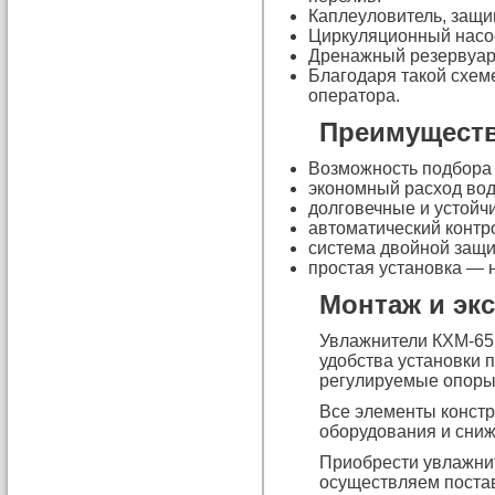
Каплеуловитель, защ
Циркуляционный насос
Дренажный резервуар,
Благодаря такой схем
оператора.
Преимущест
Возможность подбора 
экономный расход вод
долговечные и устойч
автоматический контр
система двойной защи
простая установка — 
Монтаж и эк
Увлажнители КХМ-65 
удобства установки
регулируемые опоры
Все элементы констр
оборудования и сниж
Приобрести увлажнит
осуществляем постав