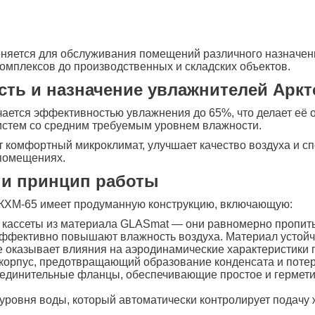
няется для обслуживания помещений различного назначен
комплексов до производственных и складских объектов.
ть и назначение увлажнителей Аркт
чается эффективностью увлажнения до 65%, что делает е
истем со средним требуемым уровнем влажности.
 комфортный микроклимат, улучшает качество воздуха и с
помещениях.
 и принцип работы
 КХМ-65 имеет продуманную конструкцию, включающую:
 кассеты из материала GLASmat — они равномерно пропит
ффективно повышают влажность воздуха. Материал устойч
е оказывает влияния на аэродинамические характеристики 
орпус, предотвращающий образование конденсата и потер
единительные фланцы, обеспечивающие простое и гермети
 уровня воды, который автоматически контролирует подачу 