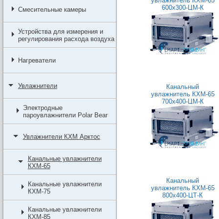
увлажнитель КХМ-65
600x300-ЦМ-К
Смесительные камеры
Устройства для измерения и
регулирования расхода воздуха
Нагреватели
Увлажнители
Канальный
увлажнитель КХМ-65
700x400-ЦМ-К
Электродные
пароувлажнители Polar Bear
Увлажнители КХМ Арктос
Канальные увлажнители
КХМ-65
Канальный
Канальные увлажнители
увлажнитель КХМ-65
КХМ-75
800x400-ЦТ-К
Канальные увлажнители
КХМ-85