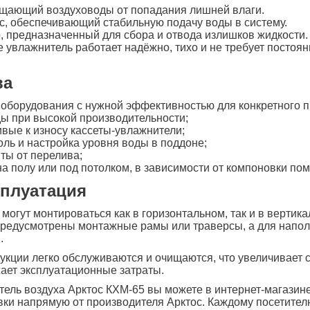
ищающий воздуховоды от попадания лишней влаги.
, обеспечивающий стабильную подачу воды в систему.
 предназначенный для сбора и отвода излишков жидкости.
е увлажнитель работает надёжно, тихо и не требует постоя
ва
оборудования с нужной эффективностью для конкретного п
ы при высокой производительности;
ивые к износу кассеты-увлажнители;
оль и настройка уровня воды в поддоне;
ты от перелива;
на полу или под потолком, в зависимости от компоновки по
сплуатация
могут монтироваться как в горизонтальном, так и в вертик
 предусмотрены монтажные рамы или траверсы, а для напо
.
укции легко обслуживаются и очищаются, что увеличивает 
ает эксплуатационные затраты.
ель воздуха Арктос КХМ-65 вы можете в интернет-магазин
ки напрямую от производителя Арктос. Каждому посетите