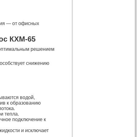
ия — от офисных
ос КХМ-65
ё оптимальным решением
пособствует снижению
ываются водой,
ив к образованию
потока.
и тепла.
чное подключение к
жидкости и исключает