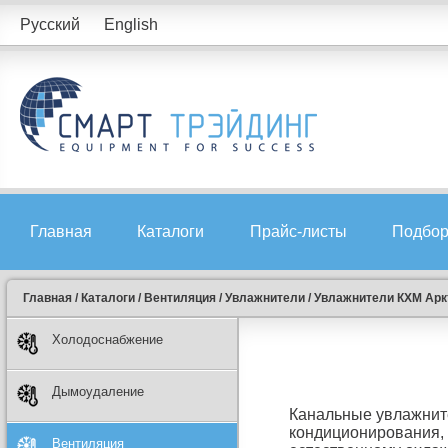
Русский
English
Главная
Каталоги
Прайс-листы
Подбор
Главная
/
Каталоги
/
Вентиляция
/
Увлажнители
/
Увлажнители КХМ Арк
Холодоснабжение
Дымоудаление
Канальные увлажните
кондиционирования, 
Вентиляция