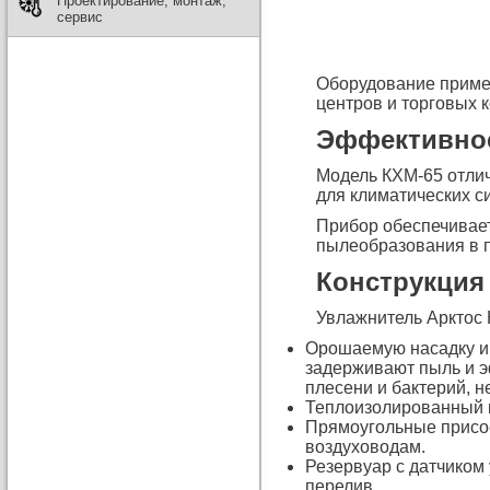
Проектирование, монтаж,
сервис
Оборудование приме
центров и торговых 
Эффективнос
Модель КХМ-65 отли
для климатических с
Прибор обеспечивает
пылеобразования в 
Конструкция
Увлажнитель Арктос
Орошаемую насадку и
задерживают пыль и э
плесени и бактерий, н
Теплоизолированный к
Прямоугольные присо
воздуховодам.
Резервуар с датчиком
перелив.