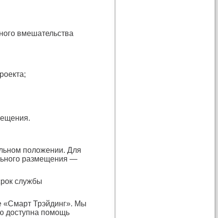
нного вмешательства
роекта;
мещения.
альном положении. Для
льного размещения —
срок службы
е «Смарт Трэйдинг». Мы
лю доступна помощь