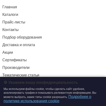
Главная
Каталоги
Прайс-листы
Контакты
Подбор оборудования
Доставка и оплата
Акции
Сертификаты
Производители
Тематические статьи
🍪 Уважаем вашу конфиденциальность
Мы используем файлы cookie, чтобы сделать сайт удобнее,
+7 (495) 204-19-33
анализировать трафик и показывать релевантную информацию. Вы
Подробнее о
можете выбрать, какие типы cookie разрешить.
zakaz@smtrading.ru
политике использования cookie