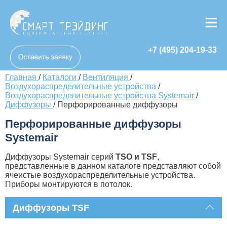
+7 (495) 204-19-33
Главная
/
Каталоги
/
Вентиляция
/
Воздухораспределительные устройства
/
Воздухораспределительные устройства Systemair
/
Диффузоры
/
Перфорированные диффузоры
Перфорированные диффузоры
Systemair
Диффузоры Systemair серий
TSO
и
TSF
,
представленные в данном каталоге представляют собой
ячеистые воздухораспределительные устройства.
Приборы монтируются в потолок.
Диффузоры TSF