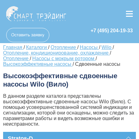
+7 (495) 204-19-33
Главная
/
Каталоги
/
Отопление
/
Насосы
/
Wilo
/
Отопление, кондиционирование, охлаждение
/
Отопление
/
Насосы с мокрым ротором
/
Высокоэффективные насосы
/
Сдвоенные насосы
Высокоэффективные сдвоенные
насосы Wilo (Вило)
В данном разделе каталога представлены
высокоэффективные сдвоенные насосы Wilo (Вило). С
помощью усовершенствованной системой индикации и
сигнализации, которой они оснащены, можно следить за
параметрами работы и видеть возможные ошибки и
неисправности.
Stratos-D