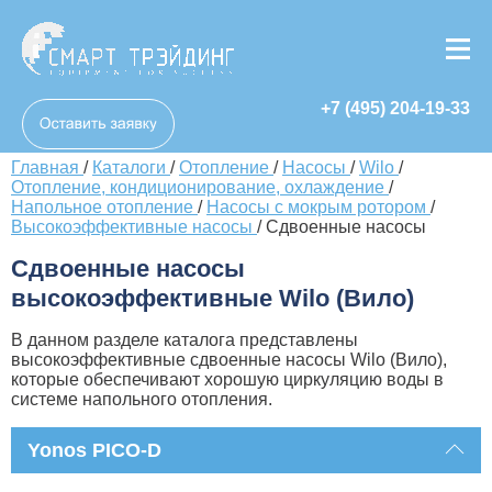
+7 (495) 204-19-33
Главная
/
Каталоги
/
Отопление
/
Насосы
/
Wilo
/
Отопление, кондиционирование, охлаждение
/
Напольное отопление
/
Насосы с мокрым ротором
/
Высокоэффективные насосы
/
Сдвоенные насосы
Сдвоенные насосы
высокоэффективные Wilo (Вило)
В данном разделе каталога представлены
высокоэффективные сдвоенные насосы Wilo (Вило),
которые обеспечивают хорошую циркуляцию воды в
системе напольного отопления.
Yonos PICO-D