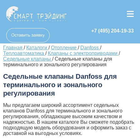
+7 (495) 204-19-33
Главная
/
Каталоги
/
Отопление
/
Danfoss
/
Теплоавтоматика
/
Клапаны с электроприводами
/
Седельные клапаны
/
Седельные клапаны для
терминального и зонального регулирования
Седельные клапаны Danfoss для
терминального и зонального
регулирования
Мы предлагаем широкий ассортимент седельных
клапанов Danfoss для терминального и зонального
регулирования, обладающие высоким качеством и
надежностью. В нашем каталоге Вы сможете подобрать
подходящую модель оборудования и оформить заказ с
доставкой на выгодных условиях.