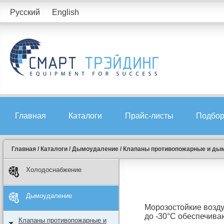
Русский
English
Главная
Каталоги
Прайс-листы
Подбор
Главная
/
Каталоги
/
Дымоудаление
/
Клапаны противопожарные и ды
Холодоснабжение
Дымоудаление
Морозостойкие возд
до -30°C обеспечива
Клапаны противопожарные и