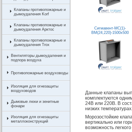
Клапаны противопожарные и
дымоудаления Korf
Клапаны противопожарные и
Сигмавент-МС(1)-
дымоудаления Арктос
BM(24,220)-1500х500
Клапаны противопожарные и
дымоудаления Trox
Вентиляторы дымоудаления и
подпора воздуха
Противопожарные воздуховоды
Изоляция для огнезащиты
воздуховодов
Данные клапаны выпу
комплектуются одним
Дымовые люки и зенитные
24В или 220В. В сост
фонари
низких температурах
Морозостойкие клапа
Изоляция для огнезащиты
металлоконструкций
вертикально или гор
возможность легкого 