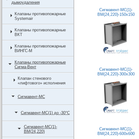
дымоудаления
Сигмавент-МС(1)-
Клапаны противопожарные
BM(24,220)-150х150
Systemair
Клапаны противопожарные
ВКТ
Клапаны противопожарные
ВИНГС-М
Клапаны противопожарные
Сигма-Вент
Сигмавент-МС(1)-
BM(24,220)-300х300
Клапан стенового
«лифтового» исполнения
Сигмавент-МС
Сигмавент-МС(1) до -30°C
Сигмавент-МС(1)-
Сигмавент-МС(1)-
BM(24,220)
BM(24,220)-600х600