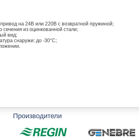
привод на 24В или 220В с возвратной пружиной;
о сечения из оцинкованной стали;
ый вид;
тура снаружи: до -30°C;
ложении.
Производители