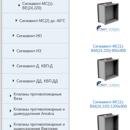
Сигмавент-МС(1)-
BЕ(24,220)
Сигмавент-МС(2) до -60°C
Сигмавент-НО
Сигмавент-МС(1)-
BM(24,220)-900х900
Сигмавент-НЗ
Сигмавент-Д, КВП-Д
Сигмавент-ДД, КВП-ДД
Клапаны противопожарные
Веза
Сигмавент-МС(1)-
BM(24,220)-1200х800
Клапаны противопожарные и
дымоудаления Amalva
Клапаны противопожарные и
дымоудаления Виктория