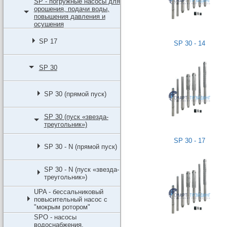
SP - погружные насосы для
орошения, подачи воды,
повышения давления и
осушения
SP 17
SP 30 - 14
SP 30
SP 30 (прямой пуск)
SP 30 (пуск «звезда-
треугольник»)
SP 30 - 17
SP 30 - N (прямой пуск)
SP 30 - N (пуск «звезда-
треугольник»)
UPA - бессальниковый
повысительный насос с
"мокрым ротором"
SPO - насосы
водоснабжения,