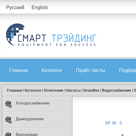
Русский
English
Главная
Каталоги
Прайс-листы
Подбор
Главная
/
Каталоги
/
Отопление
/
Насосы
/
Grundfos
/
Водоснабжение
/
S
Холодоснабжение
Дымоудаление
SP 30 - 5
Вентиляция