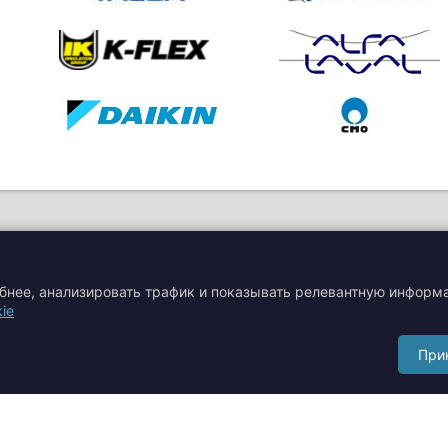
обнее, анализировать трафик и показывать релевантную информ
ie
я
Акции
Производители
При
Сертификаты
Тематические статьи