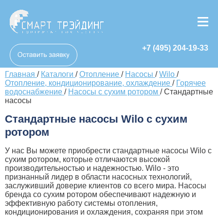
+7 (495) 204-19-33
Главная
/
Каталоги
/
Отопление
/
Насосы
/
Wilo
/
Отопление, кондиционирование, охлаждение
/
Горячее
водоснабжение
/
Насосы с сухим ротором
/
Стандартные
насосы
Стандартные насосы Wilo с сухим
ротором
У нас Вы можете приобрести стандартные насосы Wilo с
сухим ротором, которые отличаются высокой
производительностью и надежностью. Wilo - это
признанный лидер в области насосных технологий,
заслуживший доверие клиентов со всего мира. Насосы
бренда со сухим ротором обеспечивают надежную и
эффективную работу системы отопления,
кондиционирования и охлаждения, сохраняя при этом