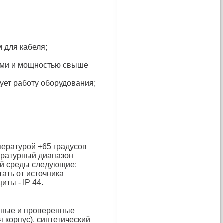
 для кабеля;
зами и мощностью свыше
ует работу оборудования;
пературой +65 градусов
пературный диапазон
ей среды следующие:
отать от источника
иты - IP 44.
жные и проверенные
 корпус), синтетический