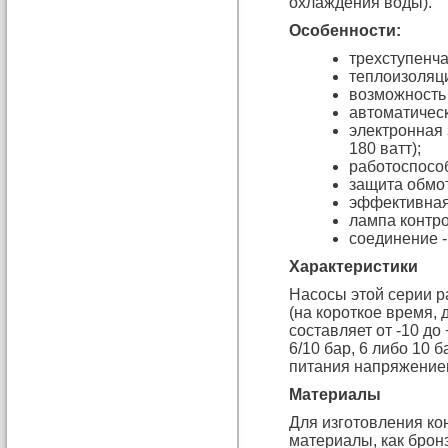
охлаждения воды).
Особенности:
трехступенча
теплоизоляц
возможность 
автоматичес
электронная
180 ватт);
работоспособ
защита обмот
эффективная
лампа контро
соединение -
Характеристики
Насосы этой серии р
(на короткое время, 
составляет от -10 д
6/10 бар, 6 либо 10 б
питания напряжением 
Материалы
Для изготовления ко
материалы, как бронз