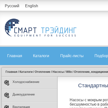
Русский
English
Главная
Каталоги
Прайс-листы
Подбор
Главная
/
Каталоги
/
Отопление
/
Насосы
/
Wilo
/
Отопление, кондицион
Холодоснабжение
Стандартны
Дымоудаление
Насосы с мокрым рот
бесшумностью в рабо
Вентиляция