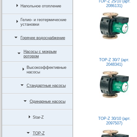
TOP-Z 25/10 (арт.
2086131)
Напольное отопление
Гелио- и геотермические
установки
Горячее водоснабжение
Насосы с мокрым
ротором
TOP-Z 30/7 (арт.
2048341)
Высокоэффективные
насосы
Стандартные насосы
Одинарные насосы
Star-Z
TOP-Z 30/10 (арт.
2097507)
TOP-Z