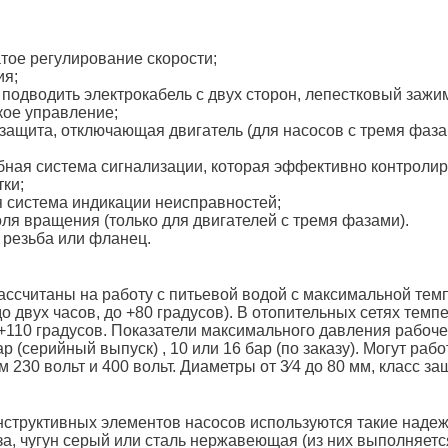
тое регулирование скорости;
ия;
подводить электрокабель с двух сторон, лепестковый зажим
кое управление;
 защита, отключающая двигатель (для насосов с тремя фа
ная система сигнализации, которая эффективно контролир
ки;
 система индикации неисправностей;
ля вращения (только для двигателей с тремя фазами).
 резьба или фланец.
ассчитаны на работу с питьевой водой с максимальной тем
до двух часов, до +80 градусов). В отопительных сетях тем
о +110 градусов. Показатели максимального давления рабоч
ар (серийный выпуск) , 10 или 16 бар (по заказу). Могут раб
230 вольт и 400 вольт. Диаметры от 3⁄4 до 80 мм, класс защ
нструктивных элементов насосов используются такие наде
а, чугун серый или сталь нержавеющая (из них выполняется