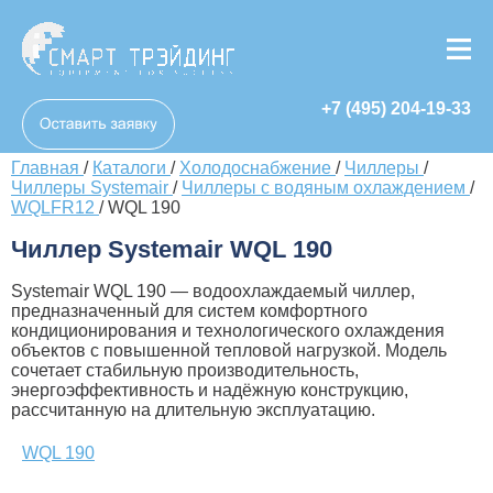
+7 (495) 204-19-33
Главная
/
Каталоги
/
Холодоснабжение
/
Чиллеры
/
Чиллеры Systemair
/
Чиллеры с водяным охлаждением
/
WQLFR12
/
WQL 190
Чиллер Systemair WQL 190
Systemair WQL 190 — водоохлаждаемый чиллер,
предназначенный для систем комфортного
кондиционирования и технологического охлаждения
объектов с повышенной тепловой нагрузкой. Модель
сочетает стабильную производительность,
энергоэффективность и надёжную конструкцию,
рассчитанную на длительную эксплуатацию.
WQL 190