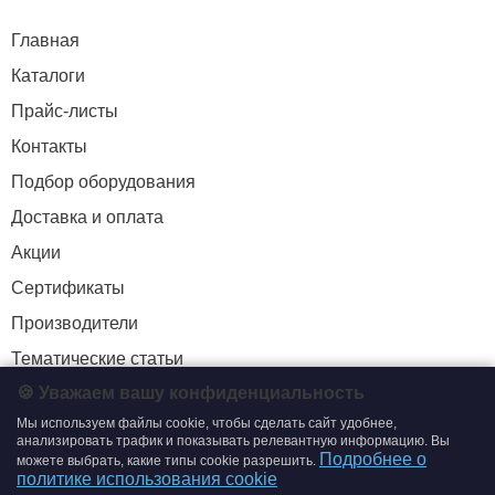
Главная
Каталоги
Прайс-листы
Контакты
Подбор оборудования
Доставка и оплата
Акции
Сертификаты
Производители
Тематические статьи
🍪 Уважаем вашу конфиденциальность
Мы используем файлы cookie, чтобы сделать сайт удобнее,
+7 (495) 204-19-33
анализировать трафик и показывать релевантную информацию. Вы
Подробнее о
можете выбрать, какие типы cookie разрешить.
zakaz@smtrading.ru
политике использования cookie