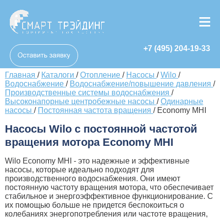
+7 (495) 204-19-33
Главная
/
Каталоги
/
Отопление
/
Насосы
/
Wilo
/
Водоснабжение
/
Водоснабжение/повышение давления
/
Производственные системы водоснабжения
/
Высоконапорные центробежные насосы
/
Одинарные
насосы
/
Постоянная частота вращения
/
Economy MHI
Насосы Wilo с постоянной частотой
вращения мотора Economy MHI
Wilo Economy MHI - это надежные и эффективные
насосы, которые идеально подходят для
производственного водоснабжения. Они имеют
постоянную частоту вращения мотора, что обеспечивает
стабильное и энергоэффективное функционирование. С
их помощью больше не придется беспокоиться о
колебаниях энергопотребления или частоте вращения,