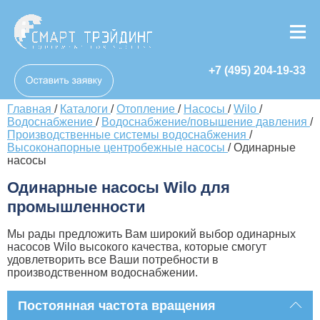
+7 (495) 204-19-33
Главная
/
Каталоги
/
Отопление
/
Насосы
/
Wilo
/
Водоснабжение
/
Водоснабжение/повышение давления
/
Производственные системы водоснабжения
/
Высоконапорные центробежные насосы
/
Одинарные
насосы
Одинарные насосы Wilo для
промышленности
Мы рады предложить Вам широкий выбор одинарных
насосов Wilo высокого качества, которые смогут
удовлетворить все Ваши потребности в
производственном водоснабжении.
Постоянная частота вращения