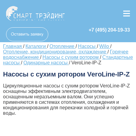
+7 (495) 204-19-33
Главная
/
Каталоги
/
Отопление
/
Насосы
/
Wilo
/
Отопление, кондиционирование, охлаждение
/
Горячее
водоснабжение
/
Насосы с сухим ротором
/
Стандартные
насосы
/
Одинарные насосы
/
VeroLine-IP-Z
Насосы с сухим ротором VeroLine-IP-Z
Циркуляционные насосы с сухим ротором VeroLine-IP-Z
оснащены эффективным электродвигателем,
оснащенным неразъемным валом. Они успешно
применяются в системах отопления, охлаждения и
кондиционирования для перекачки холодной и горячей
воды.